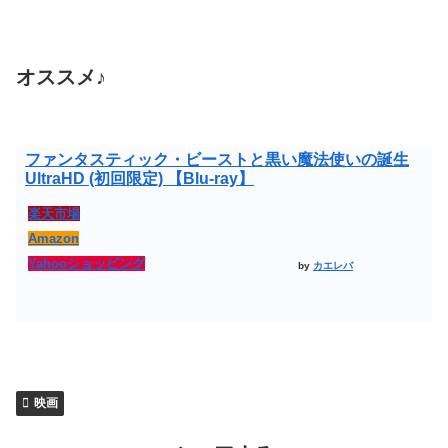
オススメ♪
ファンタスティック・ビーストと黒い魔法使いの誕生
UltraHD (初回限定) 【Blu-ray】
楽天市場
Amazon
Yahooショッピング
by
カエレバ
映画