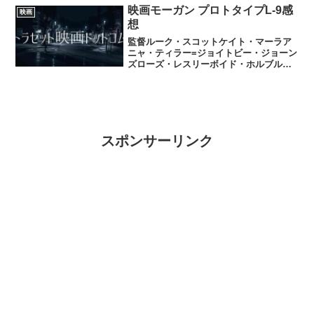
大ヒッ...
映画モーガン プロトタイプL-9感
映画
想
監督ルーク・スコットケイト・マーラア
ニャ・ティラー=ジョイトビー・ジョーン
ズローズ・レスリーボイド・ホルブルッ
クミシェール・ヨージェニファー・ジェ
イソン・リーポール・ジアマッティ遺伝
子エンジニアリングの会社が研究によっ
て生み出されたモーガン...
スポンサーリンク