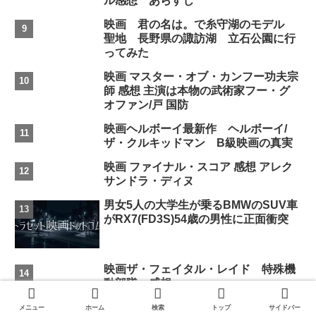
ル感想 あらすじ
映画 君の名は。で糸守湖のモデル
聖地 長野県の諏訪湖 立石公園に行
ってみた
映画 マスター・オブ・カンフー功夫宗
師 感想 主演は本物の武術家フー・グ
オファン/戸 国防
映画ヘルボーイ最新作 ヘルボーイ/
ザ・クルキッドマン B級映画の真実
映画 ファイナル・スコア 感想 アレク
サンドラ・ディヌ
男女5人の大学生が乗るBMWのSUV車
がRX7(FD3S)54歳の男性に正面衝突
映画ザ・フェイタル・レイド 特殊機
動部隊 感想
映画ジュラシック・ワールド/炎の王
メニュー
ホーム
検索
トップ
サイドバー