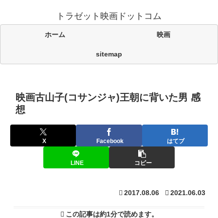
トラゼット映画ドットコム
ホーム
映画
sitemap
映画古山子(コサンジャ)王朝に背いた男 感
想
X
Facebook
はてブ
LINE
コピー
2017.08.06
2021.06.03
この記事は
約1分
で読めます。