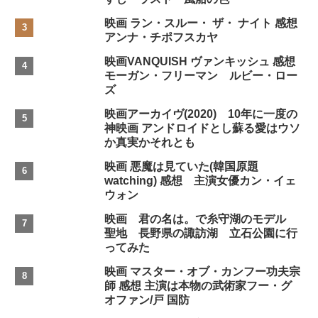
映画 ラン・スルー・ ザ・ ナイト 感想
アンナ・チポフスカヤ
映画VANQUISH ヴァンキッシュ 感想
モーガン・フリーマン ルビー・ロー
ズ
映画アーカイヴ(2020) 10年に一度の
神映画 アンドロイドとし蘇る愛はウソ
か真実かそれとも
映画 悪魔は見ていた(韓国原題
watching) 感想 主演女優カン・イェ
ウォン
映画 君の名は。で糸守湖のモデル
聖地 長野県の諏訪湖 立石公園に行
ってみた
映画 マスター・オブ・カンフー功夫宗
師 感想 主演は本物の武術家フー・グ
オファン/戸 国防