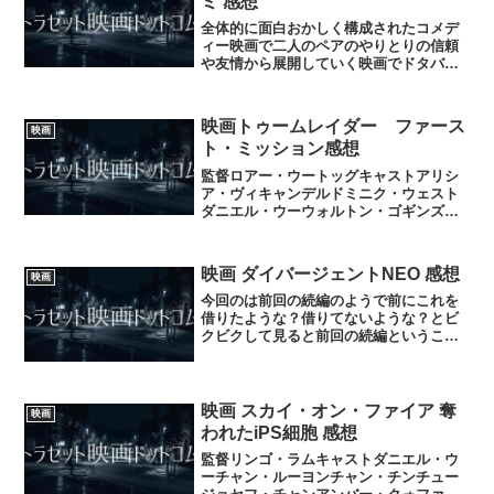
ミ 感想
全体的に面白おかしく構成されたコメデ
ィー映画で二人のペアのやりとりの信頼
や友情から展開していく映画でドタバタ
人情コメディー映画であった映画のテー
マとしてはほのぼのに分類されると思う
のでよかったら♪破門 ふたりのヤクビョ
映画トゥームレイダー ファース
映画
ーガミ posted...
ト・ミッション感想
監督ロアー・ウートッグキャストアリシ
ア・ヴィキャンデルドミニク・ウェスト
ダニエル・ウーウォルトン・ゴギンズク
リスティン・スコット・トーマスデレ
ク・ジャコビハナ・ジョン=カーメンニッ
ク・フロストジェイミー・ウィンストン
映画 ダイバージェントNEO 感想
映画
主演は映画エクス・マキナ...
今回のは前回の続編のようで前にこれを
借りたような？借りてないような？とビ
クビクして見ると前回の続編ということ
で安心して前回よりはよかったと思うの
だがストーリー的にはモヤモヤ感があり
途中で眠気を誘う場面もありで女性向
け？恋愛映画にふっていると...
映画 スカイ・オン・ファイア 奪
映画
われたiPS細胞 感想
監督リンゴ・ラムキャストダニエル・ウ
ーチャン・ルーヨンチャン・チンチュー