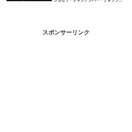
ジョセフ・チャンアンバー・クォファ
ン・クァンヤオリー・ハイタオチョン・
シウファイフィリップ・クンウェイン・
ライ充実のアクション映画まさか、ここ
まで 内容つまってるとはあ...
スポンサーリンク