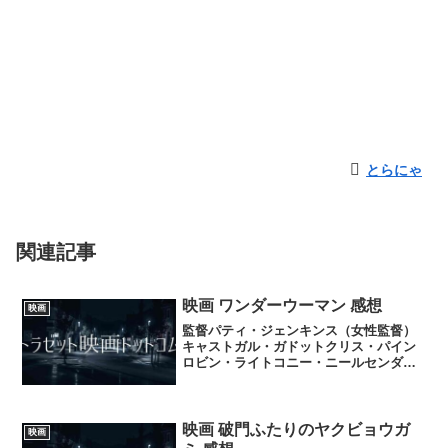
とらにゃ
関連記事
映画 ワンダーウーマン 感想
映画
監督パティ・ジェンキンス（女性監督）
キャストガル・ガドットクリス・パイン
ロビン・ライトコニー・ニールセンダニ
ー・ヒューストンデヴイッド・シューリ
スエレナ・アナヤルーシー・デイヴィス
ユエン・ブレムナーサイード・タグマウ
イドウツェン・クロースリ...
映画 破門ふたりのヤクビョウガ
映画