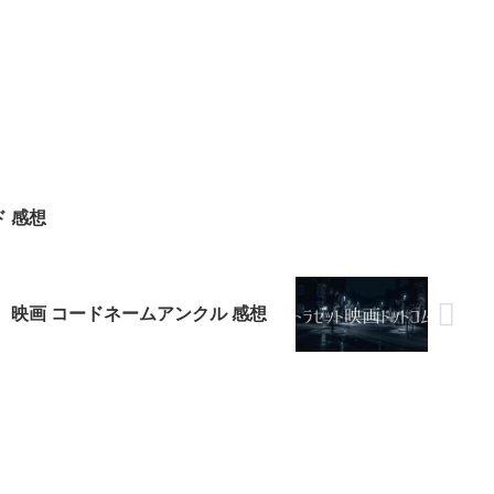
 感想
映画 コードネームアンクル 感想