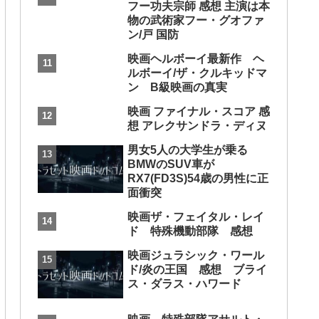
フー功夫宗師 感想 主演は本
物の武術家フー・グオファ
ン/戸 国防
映画ヘルボーイ最新作 ヘ
ルボーイ/ザ・クルキッドマ
ン B級映画の真実
映画 ファイナル・スコア 感
想 アレクサンドラ・ディヌ
男女5人の大学生が乗る
BMWのSUV車が
RX7(FD3S)54歳の男性に正
面衝突
映画ザ・フェイタル・レイ
ド 特殊機動部隊 感想
映画ジュラシック・ワール
ド/炎の王国 感想 ブライ
ス・ダラス・ハワード