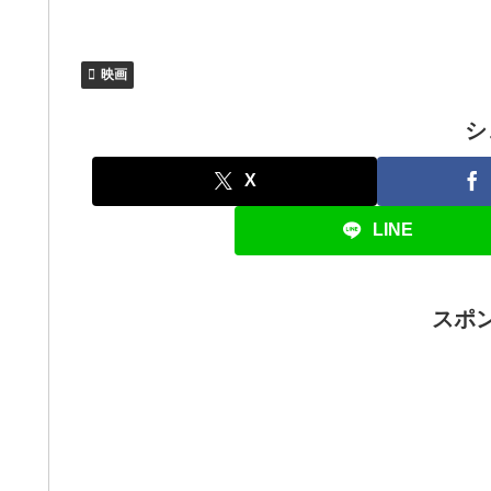
映画
シ
X
LINE
スポ