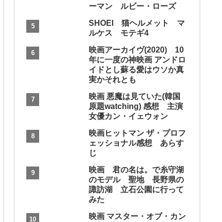
ーマン ルビー・ローズ
SHOEI 猫ヘルメット マ
ルケス モテギ4
映画アーカイヴ(2020) 10
年に一度の神映画 アンドロ
イドとし蘇る愛はウソか真
実かそれとも
映画 悪魔は見ていた(韓国
原題watching) 感想 主演
女優カン・イェウォン
映画ヒットマン ザ・プロフ
ェッショナル感想 あらす
じ
映画 君の名は。で糸守湖
のモデル 聖地 長野県の
諏訪湖 立石公園に行って
みた
映画 マスター・オブ・カン