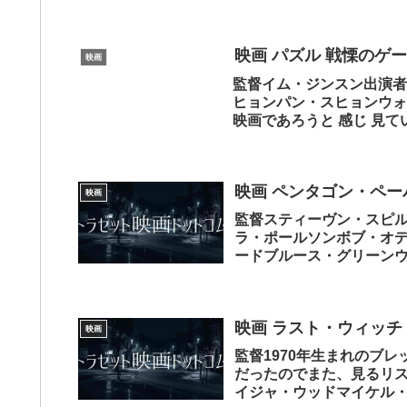
ッキーチェン世代には...
映画 パズル 戦慄のゲー
映画
監督イム・ジンスン出演者
ヒョンパン・スヒョンウォ
映画であろうと 感じ 見て
きら...
映画 ペンタゴン・ペー
映画
監督スティーヴン・スピ
ラ・ポールソンボブ・オ
ードブルース・グリーン
ジェシー・プレモンス...
映画 ラスト・ウィッチ
映画
監督1970年生まれのブ
だったのでまた、見るリ
イジャ・ウッドマイケル・