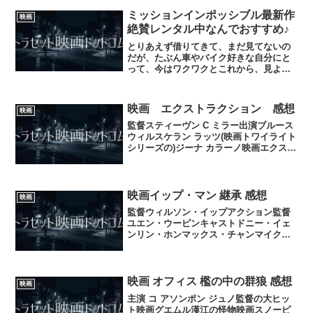
ー・ドナー出演者ライアン・レイノルズ
ジョシュ・ブローリンモリ...
ミッションインポッシブル最新作
映画
絶賛レンタル中なんでおすすめ♪
とりあえず借りてきて、まだ見てないの
だが、たぶん車やバイク好きな自分にと
って、今はワクワクとこれから、見よう
かなあと思っているので、是非、みんな
も借りてきて見るまでにお菓子なりなん
なり置いて、見てはどうかなと？♪良けれ
映画 エクストラクション 感想
映画
ば♪
監督スティーヴン C ミラー出演ブルース
ウィルスケラン ラッツ(映画トワイライト
シリーズの)ジーナ カラーノ映画エクスト
ラクションは自分には全然良くて普通に
見れたエンターティメント映画で物凄く
面白かったというほどではないが堅実に
楽しめた映画...
映画イップ・マン 継承 感想
映画
監督ウィルソン・イップアクション監督
ユエン・ウーピンキャストドニー・イェ
ンリン・ホンマックス・チャンマイク・
タイソンチャン・クオックワンケント・
チェンサラット・カアンウィライ当たり
映画であった♪久しぶりに 最高のカンフ
ー映画が見れた。なぜ ...
映画 オフィス 檻の中の群狼 感想
映画
主演 コ アソンポン ジュノ監督の大ヒッ
ト映画グエムル漢江の怪物映画スノーピ