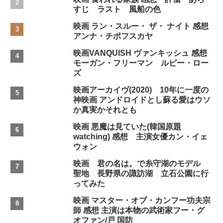
すじ ラスト 風船の色
映画 ラン・スルー・ ザ・ ナイト 感想
アンナ・チポフスカヤ
映画VANQUISH ヴァンキッシュ 感想
モーガン・フリーマン ルビー・ロー
ズ
映画アーカイヴ(2020) 10年に一度の
神映画 アンドロイドとし蘇る愛はウソ
か真実かそれとも
映画 悪魔は見ていた(韓国原題
watching) 感想 主演女優カン・イェ
ウォン
映画 君の名は。で糸守湖のモデル
聖地 長野県の諏訪湖 立石公園に行
ってみた
映画 マスター・オブ・カンフー功夫宗
師 感想 主演は本物の武術家フー・グ
オファン/戸 国防