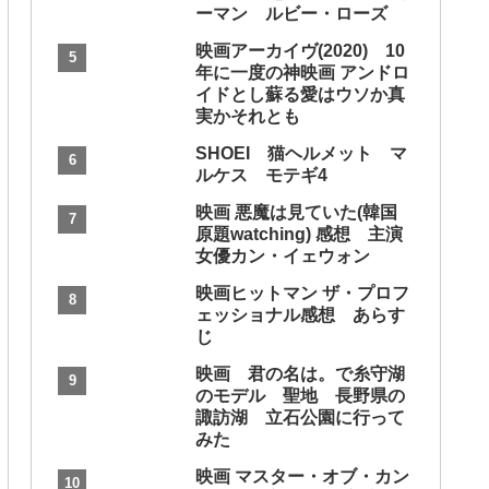
ーマン ルビー・ローズ
映画アーカイヴ(2020) 10
年に一度の神映画 アンドロ
イドとし蘇る愛はウソか真
実かそれとも
SHOEI 猫ヘルメット マ
ルケス モテギ4
映画 悪魔は見ていた(韓国
原題watching) 感想 主演
女優カン・イェウォン
映画ヒットマン ザ・プロフ
ェッショナル感想 あらす
じ
映画 君の名は。で糸守湖
のモデル 聖地 長野県の
諏訪湖 立石公園に行って
みた
映画 マスター・オブ・カン