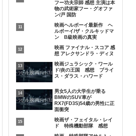
フー功夫宗師 感想 主演は本
物の武術家フー・グオファ
ン/戸 国防
映画ヘルボーイ最新作 ヘ
ルボーイ/ザ・クルキッドマ
ン B級映画の真実
映画 ファイナル・スコア 感
想 アレクサンドラ・ディヌ
映画ジュラシック・ワール
ド/炎の王国 感想 ブライ
ス・ダラス・ハワード
男女5人の大学生が乗る
BMWのSUV車が
RX7(FD3S)54歳の男性に正
面衝突
映画ザ・フェイタル・レイ
ド 特殊機動部隊 感想