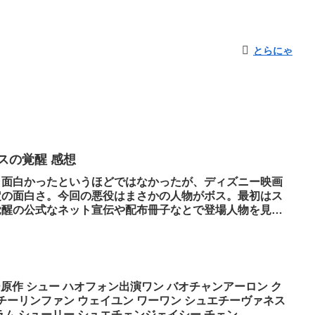
とらにゃ
スの覚醒 感想
ャ面白かったというほどではなかったが、ディズニー映画
定の面白さ。今回の悪役はまさかの人物がボス。最初はス
覚醒の公式なネット宣伝や配布冊子なとで登場人物を見て
ー原作 シュー ハオフォン出演ワン バオチャンアーロン ク
チーリンファン ウェイユン ワーワン シュエチーヴァネス
ム シューリー シュエチェンジェイシー チェン...