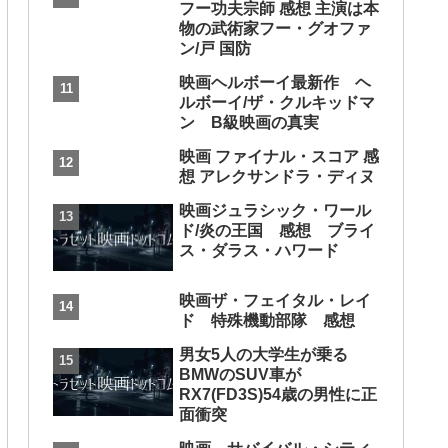
フー功夫宗師 感想 主演は本
物の武術家フー・グオファ
ン/戸 国防
映画ヘルボーイ最新作 ヘ
ルボーイ/ザ・クルキッドマ
ン B級映画の真実
映画 ファイナル・スコア 感
想 アレクサンドラ・ディヌ
映画ジュラシック・ワール
ド/炎の王国 感想 ブライ
ス・ダラス・ハワード
映画ザ・フェイタル・レイ
ド 特殊機動部隊 感想
男女5人の大学生が乗る
BMWのSUV車が
RX7(FD3S)54歳の男性に正
面衝突