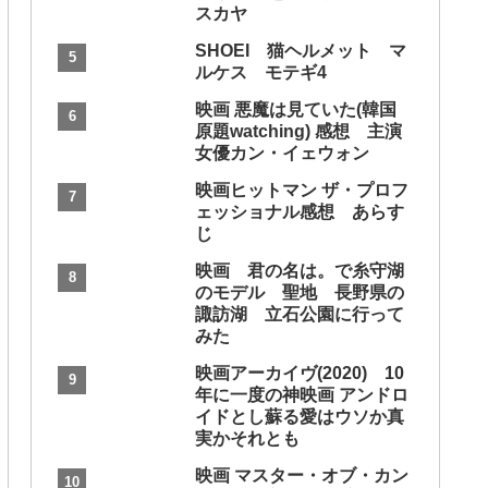
スカヤ
SHOEI 猫ヘルメット マ
ルケス モテギ4
映画 悪魔は見ていた(韓国
原題watching) 感想 主演
女優カン・イェウォン
映画ヒットマン ザ・プロフ
ェッショナル感想 あらす
じ
映画 君の名は。で糸守湖
のモデル 聖地 長野県の
諏訪湖 立石公園に行って
みた
映画アーカイヴ(2020) 10
年に一度の神映画 アンドロ
イドとし蘇る愛はウソか真
実かそれとも
映画 マスター・オブ・カン