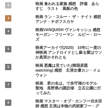
映画 食われる家族 感想 評価 あら
すじ ラスト 風船の色
映画 ラン・スルー・ ザ・ ナイト 感想
アンナ・チポフスカヤ
映画VANQUISH ヴァンキッシュ 感想
モーガン・フリーマン ルビー・ロー
ズ
映画アーカイヴ(2020) 10年に一度の
神映画 アンドロイドとし蘇る愛はウソ
か真実かそれとも
映画 悪魔は見ていた(韓国原題
watching) 感想 主演女優カン・イェ
ウォン
映画 君の名は。で糸守湖のモデル
聖地 長野県の諏訪湖 立石公園に行
ってみた
映画 マスター・オブ・カンフー功夫宗
師 感想 主演は本物の武術家フー・グ