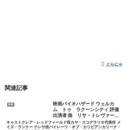
とらにゃ
関連記事
映画バイオハザード ウェルカ
映画
ム トゥ ラクーンシティ 評価
出演者 曲 リサ・トレヴァーの
正体
キャストクレア・レッドフィールド役カヤ・スコデラリオ代表作 メ
イズ・ランナー テレサ役パイレーツ・オブ・カリビアンカリーナ・