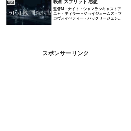
夜に...
映画 スプリット 感想
映画
監督M・ナイト・シャマランキャストア
ニャ・ティラー＝ジョイジェームズ・マ
カヴォイベティー・バックリージェシ
カ・スラヘイリー・ルー・リチャードソ
ンブラッド・ウィリアム・ヘンケ感想と
しては、やはりM・ナイト・シャマラン
監督はとにかく低コストの映...
スポンサーリンク