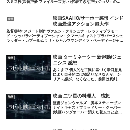
スミス役(吹替声優 ファイルーズあい (代表てきな声役ジョジョの奇
妙な冒険 空条ジョリーン))クリス・レッドフィール...
映画SAAHO/サーホー感想 インド
映画
映画最強アクション超大作
監督/脚本 スジート制作ヴァムシ・クリシュナ・レッディプラモー
ド・ウッパラパーティブーシャン・クマールキャストプラバースシュ
ラッダー・カプールムラリ・シャルママンディラ・ベーディージャッ
キー・シュロフニール・ニティン・ムケーシュイヴリン・シ...
映画 ターミネーター 新起動/ジェ
映画
ニシス 感想
あくまで 個人的な主観に基づく辛口意見
により自分的には物足りなさなんか、シ
リアス感が、なくなった。前回は真剣で
シリアスなのに、今回はおちゃらけた部
分だしててなんか、おちゃらけすぎた感
が強い。テレビドラマを超豪華に演出し
映画 二ツ星の料理人 感想
映画
ました的な。主演のサラ...
監督ジョンウェルズ 脚本スティーヴン
ナイトキャストブラッドリー・クーパー
(映画ハングオーバー消えた花ムコと史上
最悪の二日酔いや特攻野郎AチームTHE
MOVIEアメリカンスナイパー)シエナ・ミ
ラー(カサノバ G.I.ジョー キャバレー