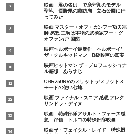
映画 君の名は。で糸守湖のモデル
聖地 長野県の諏訪湖 立石公園に行
ってみた
映画 マスター・オブ・カンフー功夫宗
師 感想 主演は本物の武術家フー・グ
オファン/戸 国防
映画ヘルボーイ最新作 ヘルボーイ/
ザ・クルキッドマン B級映画の真実
映画ヒットマン ザ・プロフェッショナ
ル感想 あらすじ
CBR250RRのメリット デメリット 3
モードの使い心地
映画 ファイナル・スコア 感想 アレク
サンドラ・ディヌ
映画 特殊部隊アサルト・フォース感
想 評価 トルコの特殊部隊映画
映画ザ・フェイタル・レイド 特殊機