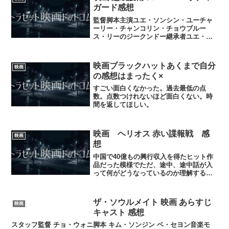
ガード感想
監督脚本主演ユエ・ソンシン・ユーチャ
ーリー・チャンコリン・チョウブルー
ス・リーのジークンドー継承者ユエ・ソ
ンの映画前作も見たのだが今回は前作の
10倍は面白く 相当な力が入っている！ス
トーリーはコミカルなところとシリアス
映画ブラックハットあくまで自分
映画
なところが上手くあわさ...
の感想はまったく×
すごい面白くなかった。過去最低の点
数。点数つけれないほど面白くない。時
間を返してほしい。
映画 ヘリオス 赤い諜報戦 感
映画
想
中国で40億もの興行収入を得たヒット作
品だった模様でただ、途中、途中話が入
って何がどうなっているのか理解するの
に時間が かかったり、眠気がくるシーン
があるが、敵女ヒットマンのパワフル感
が凄い。そして、まさか！！？の展開に
ザ・ソウルメイト 映画 あらすじ
映画
は自分も予想外でした...
キャスト 感想
スタッフ監督 チョ・ウォニ脚本 キム・ソンジン ペ・セヨン音楽モ