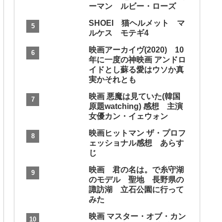
ーマン ルビー・ローズ
SHOEI 猫ヘルメット マ
ルケス モテギ4
映画アーカイヴ(2020) 10
年に一度の神映画 アンドロ
イドとし蘇る愛はウソか真
実かそれとも
映画 悪魔は見ていた(韓国
原題watching) 感想 主演
女優カン・イェウォン
映画ヒットマン ザ・プロフ
ェッショナル感想 あらす
じ
映画 君の名は。で糸守湖
のモデル 聖地 長野県の
諏訪湖 立石公園に行って
みた
映画 マスター・オブ・カン