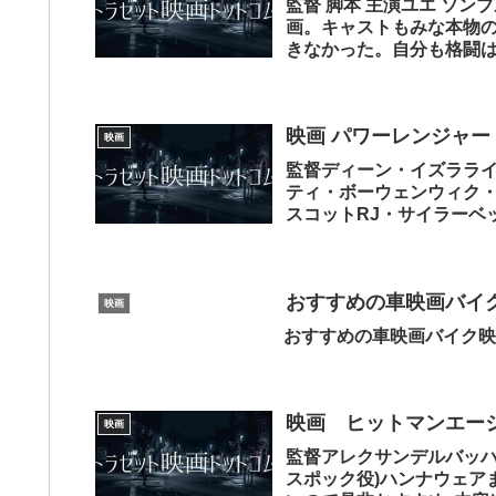
監督 脚本 主演ユエ ソ
画。キャストもみな本物
きなかった。自分も格闘
のとキレがや...
映画 パワーレンジャー
映画
監督ディーン・イズララ
ティ・ボーウェンウィク
スコットRJ・サイラーベ
ン・クランストンビ...
おすすめの車映画バ
映画
おすすめの車映画バイク映
映画 ヒットマンエージ
映画
監督アレクサンデルバッハ
スポック役)ハンナウェア