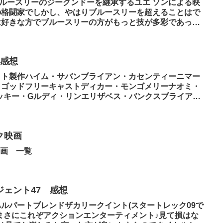
ンブルースリーのジークンドーを継承するユエ ソンによる映
の格闘家でしかし、やはりブルースリーを超えることはで
は好きな方でブルースリーの方がもっと技が多彩であった
 感想
イト製作ハイム・サバンブライアン・カセンティーニマー
・ゴッドフリーキャストディカー・モンゴメリーナオミ・
ッキー・Gルディ・リンエリザベス・バンクスブライア
イク映画
画 一覧
ェント47 感想
ルパートブレンドザカリークイント(スタートレック09で
まさにこれぞアクションエンターティメント♪見て損はな