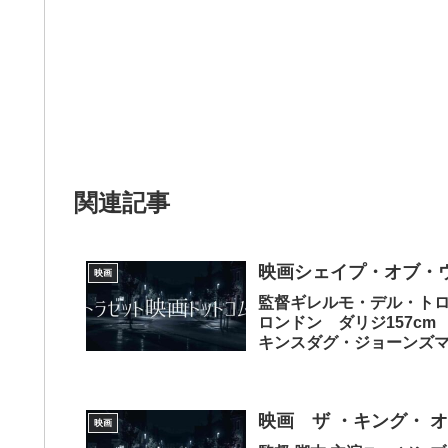
関連記事
映画シェイプ・オブ・
映画
監督ギレルモ・デル・トロ
ロンドン ダリジ157c
キンスダグ・ジョーンズ
サーロ...
映画 ザ ・キング・ オ
映画