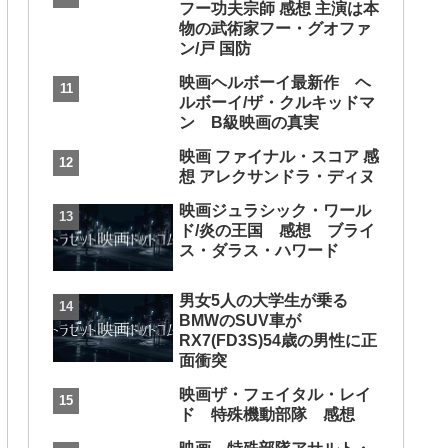
フー功夫宗師 感想 主演は本
物の武術家フー・グオファ
ン/戸 国防
映画ヘルボーイ最新作 ヘ
ルボーイ/ザ・クルキッドマ
ン B級映画の真実
映画 ファイナル・スコア 感
想 アレクサンドラ・ディヌ
映画ジュラシック・ワール
ド/炎の王国 感想 ブライ
ス・ダラス・ハワード
男女5人の大学生が乗る
BMWのSUV車が
RX7(FD3S)54歳の男性に正
面衝突
映画ザ・フェイタル・レイ
ド 特殊機動部隊 感想