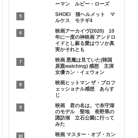
ーマン ルビー・ローズ
SHOEI 猫ヘルメット マ
ルケス モテギ4
映画アーカイヴ(2020) 10
年に一度の神映画 アンドロ
イドとし蘇る愛はウソか真
実かそれとも
映画 悪魔は見ていた(韓国
原題watching) 感想 主演
女優カン・イェウォン
映画ヒットマン ザ・プロフ
ェッショナル感想 あらす
じ
映画 君の名は。で糸守湖
のモデル 聖地 長野県の
諏訪湖 立石公園に行って
みた
映画 マスター・オブ・カン