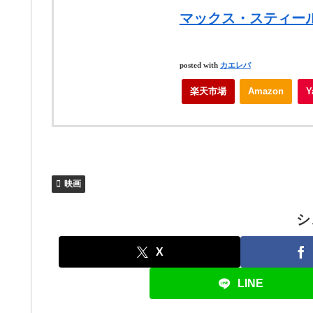
マックス・スティール【B
posted with
カエレバ
楽天市場
Amazon
映画
シ
X
LINE