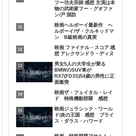
フー功夫宗師 感想 主演は本
物の武術家フー・グオファ
ン/戸 国防
映画ヘルボーイ最新作 ヘ
ルボーイ/ザ・クルキッドマ
ン B級映画の真実
映画 ファイナル・スコア 感
想 アレクサンドラ・ディヌ
男女5人の大学生が乗る
BMWのSUV車が
RX7(FD3S)54歳の男性に正
面衝突
映画ザ・フェイタル・レイ
ド 特殊機動部隊 感想
映画ジュラシック・ワール
ド/炎の王国 感想 ブライ
ス・ダラス・ハワード