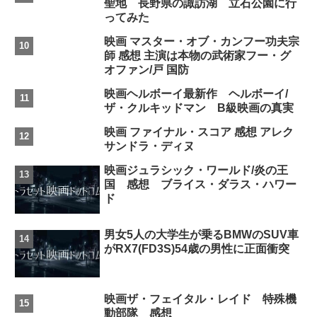
聖地 長野県の諏訪湖 立石公園に行
ってみた
映画 マスター・オブ・カンフー功夫宗
師 感想 主演は本物の武術家フー・グ
オファン/戸 国防
映画ヘルボーイ最新作 ヘルボーイ/
ザ・クルキッドマン B級映画の真実
映画 ファイナル・スコア 感想 アレク
サンドラ・ディヌ
映画ジュラシック・ワールド/炎の王
国 感想 ブライス・ダラス・ハワー
ド
男女5人の大学生が乗るBMWのSUV車
がRX7(FD3S)54歳の男性に正面衝突
映画ザ・フェイタル・レイド 特殊機
動部隊 感想