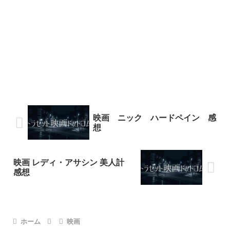
映画 ニック ハードペイン 感
想
映画 レディ・アサシン 美人計
感想
ホーム
映画