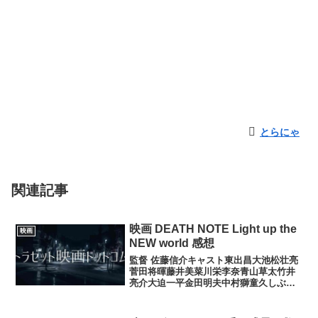
とらにゃ
関連記事
映画 DEATH NOTE Light up the
映画
NEW world 感想
監督 佐藤信介キャスト東出昌大池松壮亮
菅田将暉藤井美菜川栄李奈青山草太竹井
亮介大迫一平金田明夫中村獅童久しぶり
の映画デスノートを見て、さすがによく
練られていて日本の映画では見てホント
に良かったと思う作品である♪主役やキャ