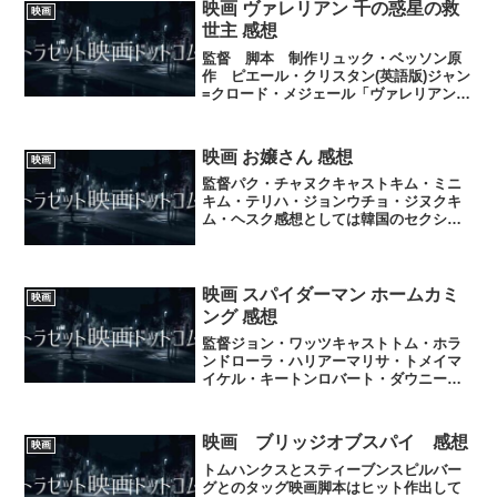
映画 ヴァレリアン 千の惑星の救
映画
ストが変わり軽くなっ...
世主 感想
監督 脚本 制作リュック・ベッソン原
作 ピエール・クリスタン(英語版)ジャン
=クロード・メジェール「ヴァレリアンと
ローレリーヌ」(漫画)キャストデイン・デ
ハーンカーラ・デルヴィー二ュクライ
ヴ・オーウェンリアーナイーサン・ホー
映画 お嬢さん 感想
映画
クハービー・ハン...
監督パク・チャヌクキャストキム・ミニ
キム・テリハ・ジョンウチョ・ジヌクキ
ム・ヘスク感想としては韓国のセクシー
な絡みありの物語で俳優は数々のヒット
映画に出ている売れっこハ・ジョンウ女
優は映画 泣く男でチャン・ドンゴンと共
演したキム・ミニキム・...
映画 スパイダーマン ホームカミ
映画
ング 感想
監督ジョン・ワッツキャストトム・ホラ
ンドローラ・ハリアーマリサ・トメイマ
イケル・キートンロバート・ダウニー・
Jrジェイコブ・バタロンゼンテイヤトニ
ー・レヴォロリグウィネス・パルトロー
今回のスパイダーマンはアメコミに忠実
映画 ブリッジオブスパイ 感想
映画
な構成のようでなんと！...
トムハンクスとスティーブンスピルバー
グとのタッグ映画脚本はヒット作出して