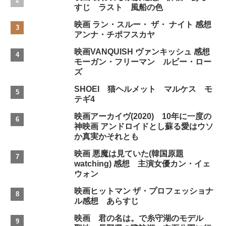
すじ ラスト 風船の色
映画 ラン・スルー・ ザ・ ナイト 感想
アンナ・チポフスカヤ
映画VANQUISH ヴァンキッシュ 感想
モーガン・フリーマン ルビー・ロー
ズ
SHOEI 猫ヘルメット マルケス モ
テギ4
映画アーカイヴ(2020) 10年に一度の
神映画 アンドロイドとし蘇る愛はウソ
か真実かそれとも
映画 悪魔は見ていた(韓国原題
watching) 感想 主演女優カン・イェ
ウォン
映画ヒットマン ザ・プロフェッショナ
ル感想 あらすじ
映画 君の名は。で糸守湖のモデル