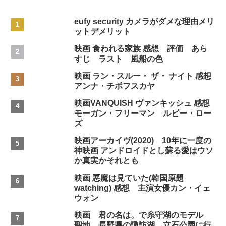
eufy security カメラがダメな理由メリ
ットデメリット
映画 食われる家族 感想 評価 あら
すじ ラスト 風船の色
映画 ラン・スルー・ ザ・ ナイト 感想
アンナ・チポフスカヤ
映画VANQUISH ヴァンキッシュ 感想
モーガン・フリーマン ルビー・ロー
ズ
映画アーカイヴ(2020) 10年に一度の
神映画 アンドロイドとし蘇る愛はウソ
か真実かそれとも
映画 悪魔は見ていた(韓国原題
watching) 感想 主演女優カン・イェ
ウォン
映画 君の名は。で糸守湖のモデル
聖地 長野県の諏訪湖 立石公園に行