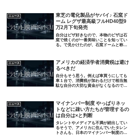
だほうが賢いと思う。ジェイコム男さ
ん、にデイトレで国の年金増やしてもら
うか。とにかく、国の現在運用してる人
東芝の電化製品がヤバイ♪ 石窯ド
ニュース
にはまかせてられないとおもう...
ーム レグザ最高級フルHD40型9
万2月下旬発売
自分はピザ好きなので、本物のピザは石
窯で焼くのが一番美味いことを知ってい
る。で見かけたのが、石窯ドームと称す
るオーブンレンジ！東芝製毎回、東芝の
品はかなり、自分は注目している♪なぜな
ら、1999年に買った掃除機はいまだに壊
アメリカの経済学者消費税は避け
ニュース
れず、馬力のある吸...
るべきだ
自分もそう思う。例えば車買うにしても
車１台で、消費税が加わるだけで相当無
駄な自分の大切な資金がなくなるので、
車を買うことにもためらいがでるし、よ
りランクの高い車を買うとなるとさらに
消費税がのしかかってくる。ので自分も
マイナンバー制度 やっぱりネッ
ニュース
アメリカ経済学者には賛成...
トなどに疎い方たちが管理するの
は自分は×と判断
タレントやメディアも不満が続出してい
るそうで、アメリカに住んでいたタレン
トさんも、日本のマイナンバー制度の危