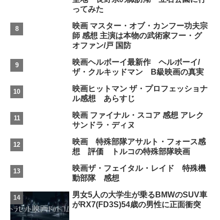
ってみた
映画 マスター・オブ・カンフー功夫宗
師 感想 主演は本物の武術家フー・グ
オファン/戸 国防
映画ヘルボーイ最新作 ヘルボーイ/
ザ・クルキッドマン B級映画の真実
映画ヒットマン ザ・プロフェッショナ
ル感想 あらすじ
映画 ファイナル・スコア 感想 アレク
サンドラ・ディヌ
映画 特殊部隊アサルト・フォース感
想 評価 トルコの特殊部隊映画
映画ザ・フェイタル・レイド 特殊機
動部隊 感想
男女5人の大学生が乗るBMWのSUV車
がRX7(FD3S)54歳の男性に正面衝突