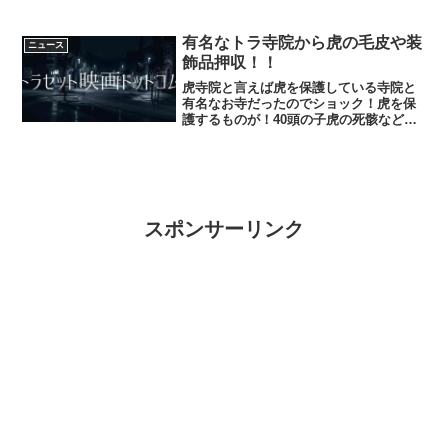
機管理が酷いと。自分もマイナンバー制
度はプライバシーの侵害では？と思った
り、みずから危険なものを扱うのはどう
有名なトラ寺院から虎の毛皮や装
ニュース
かと思う。お年寄りのかた...
飾品押収！！
虎寺院と言えば虎を保護している寺院と
有名なお寺だったのでショック！虎を保
護するものが！40頭の子虎の死骸などを
発見したそうで、かなり 悲しく怒りさえ
も感じているので物凄くショックであ
る。今晩のニュースより。
スポンサーリンク