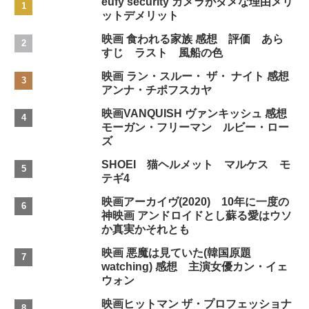
eufy security カメラがダメな理由メリ
ットデメリット
映画 食われる家族 感想 評価 あら
すじ ラスト 風船の色
映画 ラン・スルー・ ザ・ ナイト 感想
アンナ・チポフスカヤ
映画VANQUISH ヴァンキッシュ 感想
モーガン・フリーマン ルビー・ロー
ズ
SHOEI 猫ヘルメット マルケス モ
テギ4
映画アーカイヴ(2020) 10年に一度の
神映画 アンドロイドとし蘇る愛はウソ
か真実かそれとも
映画 悪魔は見ていた(韓国原題
watching) 感想 主演女優カン・イェ
ウォン
映画ヒットマン ザ・プロフェッショナ