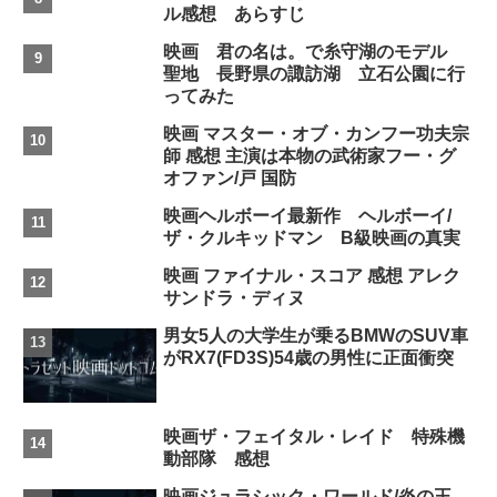
ル感想 あらすじ
映画 君の名は。で糸守湖のモデル
聖地 長野県の諏訪湖 立石公園に行
ってみた
映画 マスター・オブ・カンフー功夫宗
師 感想 主演は本物の武術家フー・グ
オファン/戸 国防
映画ヘルボーイ最新作 ヘルボーイ/
ザ・クルキッドマン B級映画の真実
映画 ファイナル・スコア 感想 アレク
サンドラ・ディヌ
男女5人の大学生が乗るBMWのSUV車
がRX7(FD3S)54歳の男性に正面衝突
映画ザ・フェイタル・レイド 特殊機
動部隊 感想
映画ジュラシック・ワールド/炎の王