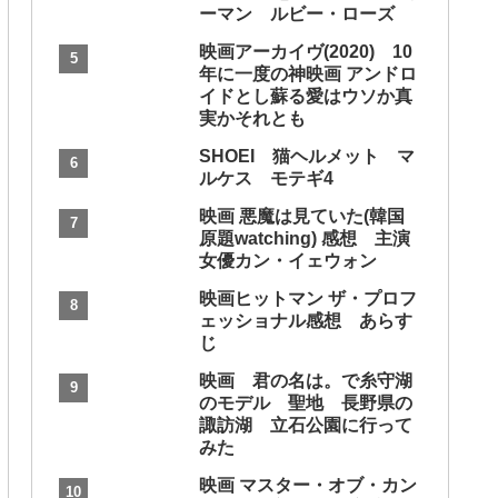
ーマン ルビー・ローズ
映画アーカイヴ(2020) 10
年に一度の神映画 アンドロ
イドとし蘇る愛はウソか真
実かそれとも
SHOEI 猫ヘルメット マ
ルケス モテギ4
映画 悪魔は見ていた(韓国
原題watching) 感想 主演
女優カン・イェウォン
映画ヒットマン ザ・プロフ
ェッショナル感想 あらす
じ
映画 君の名は。で糸守湖
のモデル 聖地 長野県の
諏訪湖 立石公園に行って
みた
映画 マスター・オブ・カン