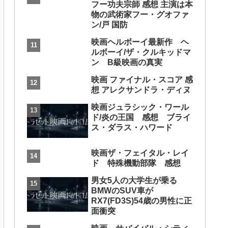
フー功夫宗師 感想 主演は本
物の武術家フー・グオファ
ン/戸 国防
映画ヘルボーイ最新作 ヘ
ルボーイ/ザ・クルキッドマ
ン B級映画の真実
映画 ファイナル・スコア 感
想 アレクサンドラ・ディヌ
映画ジュラシック・ワール
ド/炎の王国 感想 ブライ
ス・ダラス・ハワード
映画ザ・フェイタル・レイ
ド 特殊機動部隊 感想
男女5人の大学生が乗る
BMWのSUV車が
RX7(FD3S)54歳の男性に正
面衝突