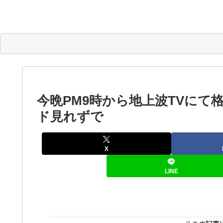
今晩PM9時から地上波TVにて格
ド見れずで
X
LINE