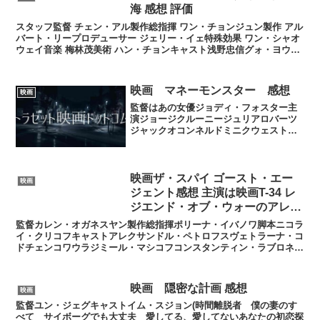
海 感想 評価
スタッフ監督 チェン・アル製作総指揮 ワン・チョンジュン製作 アル
バート・リープロデューサー ジェリー・イェ特殊効果 ワン・シャオ
ウェイ音楽 梅林茂美術 ハン・チョンキャスト浅野忠信グォ・ヨウチ
ャン・ツィイードゥ・チュンジリアン・チョンハン...
映画 マネーモンスター 感想
映画
監督はあの女優ジョディ・フォスター主
演ジョージクルーニージュリアロバーツ
ジャックオコンネルドミニクウェストカ
トリーナバルフ感想としてはさすがジョ
ージクルーニー演技に魅せられる。ジョ
ディ・フォスターがジョージクルーニー
を主演に抜擢したそうで間...
映画ザ・スパイ ゴースト・エー
映画
ジェント感想 主演は映画T-34 レ
ジエンド・オブ・ウォーのアレク
サンドル・ペトロフ
監督カレン・オガネスヤン製作総指揮ポリーナ・イバノワ脚本ニコラ
イ・クリコフキャストアレクサンドル・ペトロフスヴェトラーナ・コ
ドチェンコワウラジミール・マシコフコンスタンティン・ラブロネコ
マリナ・ペトレンコAnastasiya Todores...
映画 隠密な計画 感想
映画
監督ユン・ジェグキャストイム・スジョン(時間離脱者 僕の妻のす
べて サイボーグでも大丈夫 愛してる、愛してないあなたの初恋探