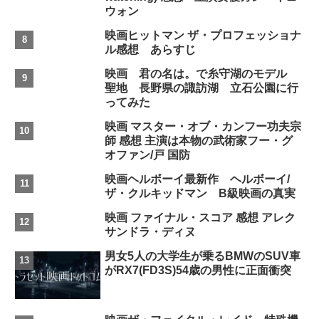
ウォン
映画ヒットマン ザ・プロフェッショナ
ル感想 あらすじ
映画 君の名は。で糸守湖のモデル
聖地 長野県の諏訪湖 立石公園に行
ってみた
映画 マスター・オブ・カンフー功夫宗
師 感想 主演は本物の武術家フー・グ
オファン/戸 国防
映画ヘルボーイ最新作 ヘルボーイ/
ザ・クルキッドマン B級映画の真実
映画 ファイナル・スコア 感想 アレク
サンドラ・ディヌ
男女5人の大学生が乗るBMWのSUV車
がRX7(FD3S)54歳の男性に正面衝突