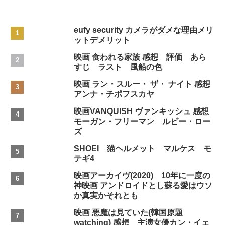
eufy security カメラがダメな理由メリ
ットデメリット
映画 食われる家族 感想 評価 あら
すじ ラスト 風船の色
映画 ラン・スルー・ ザ・ ナイト 感想
アンナ・チポフスカヤ
映画VANQUISH ヴァンキッシュ 感想
モーガン・フリーマン ルビー・ロー
ズ
SHOEI 猫ヘルメット マルケス モ
テギ4
映画アーカイヴ(2020) 10年に一度の
神映画 アンドロイドとし蘇る愛はウソ
か真実かそれとも
映画 悪魔は見ていた(韓国原題
watching) 感想 主演女優カン・イェ