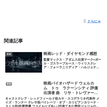
とらにゃ
関連記事
映画レッド・ダイヤモンド感想
映画
監督マックス・アダムス出演マーク=ポー
ル・ゴスラーブルース・ウィリスクレ
ア・フォーラニリディア・ハルジェナ・
B・ケリージョン・ブラザートン今回もブ
ルース・ウィリスは限定的出演で悪役の
ボス役、映画のイメージは明るい陽気な
アクションでリアリティ...
映画バイオハザード ウェルカ
映画
ム トゥ ラクーンシティ 評価
出演者 曲 リサ・トレヴァーの
正体
キャストクレア・レッドフィールド役カヤ・スコデラリオ代表作 メ
イズ・ランナー テレサ役パイレーツ・オブ・カリビアンカリーナ・
スミス役(吹替声優 ファイルーズあい (代表てきな声役ジョジョの奇