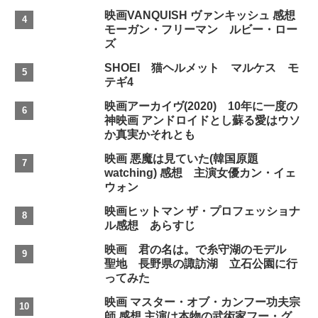
映画VANQUISH ヴァンキッシュ 感想
モーガン・フリーマン ルビー・ロー
ズ
SHOEI 猫ヘルメット マルケス モ
テギ4
映画アーカイヴ(2020) 10年に一度の
神映画 アンドロイドとし蘇る愛はウソ
か真実かそれとも
映画 悪魔は見ていた(韓国原題
watching) 感想 主演女優カン・イェ
ウォン
映画ヒットマン ザ・プロフェッショナ
ル感想 あらすじ
映画 君の名は。で糸守湖のモデル
聖地 長野県の諏訪湖 立石公園に行
ってみた
映画 マスター・オブ・カンフー功夫宗
師 感想 主演は本物の武術家フー・グ