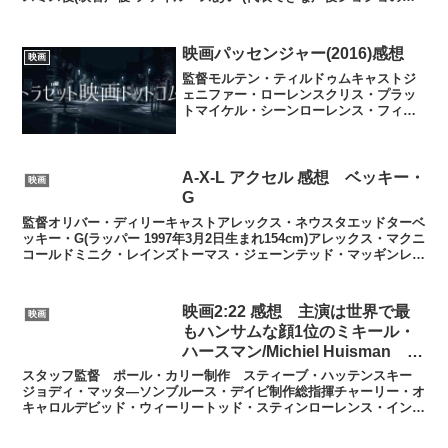
妙な冒険 空条ジョリーン))クリス・レッドフィール...
映画パッセンジャー(2016)感想
映画
監督モルテン・ティルドゥムキャストジ
ェニファー・ローレンスクリス・プラッ
トマイケル・シーンローレンス・フィッ
シュバーンアンディ・ガルシア主要なキ
ャストがほぼ3人で制作費はキャストが少
ないぶん映像技術やセットにかかってい
ると感じた。ストーリー...
A-X-L アクセル 感想 ベッキー・
映画
G
監督オリバー・ディリーキャストアレックス・ネウスタエッドターベ
ッキー・G(ラッパー 1997年3月2日生まれ154cm)アレックス・マクニ
コールドミニク・レインズトーマス・ジェーンテッド・マッギンレー
エリック・エテバリハッシー・ハリソンドリ...
映画2:22 感想 主演は世界で最
映画
もハンサムな顔1位のミキール・
ハースマン/Michiel Huisman 恋
人役にテリーサ・パーマー
スタッフ監督 ポール・カリー制作 スティーブ・ハッテンスキー
ジョディ・マッタ―ソンブルース・デイビ制作総指揮チャーリー・オ
キャロルデビッド・ウィーリートッド・スティンローレンス・イング
リーラルフ・カンプ脚本ネイサン・パーカートッド・スティ...