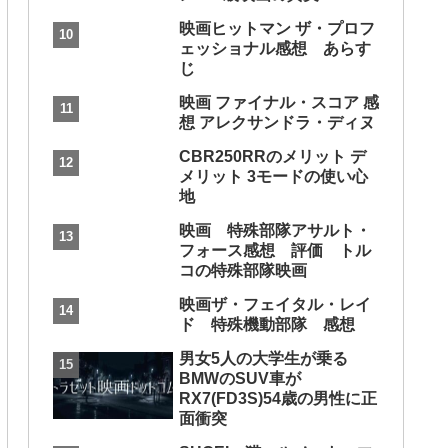
映画ヒットマン ザ・プロフ
ェッショナル感想 あらす
じ
映画 ファイナル・スコア 感
想 アレクサンドラ・ディヌ
CBR250RRのメリット デ
メリット 3モードの使い心
地
映画 特殊部隊アサルト・
フォース感想 評価 トル
コの特殊部隊映画
映画ザ・フェイタル・レイ
ド 特殊機動部隊 感想
男女5人の大学生が乗る
BMWのSUV車が
RX7(FD3S)54歳の男性に正
面衝突