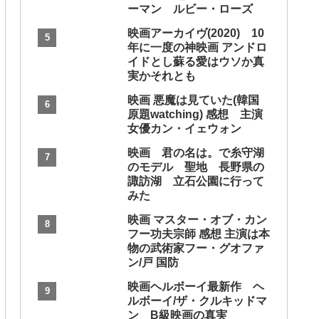
ーマン ルビー・ローズ
映画アーカイヴ(2020) 10
年に一度の神映画 アンドロ
イドとし蘇る愛はウソか真
実かそれとも
映画 悪魔は見ていた(韓国
原題watching) 感想 主演
女優カン・イェウォン
映画 君の名は。で糸守湖
のモデル 聖地 長野県の
諏訪湖 立石公園に行って
みた
映画 マスター・オブ・カン
フー功夫宗師 感想 主演は本
物の武術家フー・グオファ
ン/戸 国防
映画ヘルボーイ最新作 ヘ
ルボーイ/ザ・クルキッドマ
ン B級映画の真実