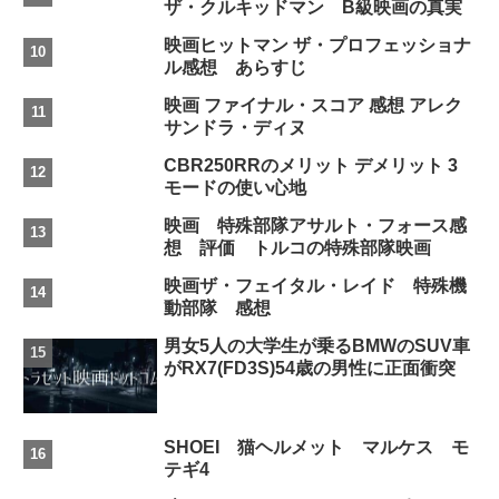
ザ・クルキッドマン B級映画の真実
映画ヒットマン ザ・プロフェッショナ
ル感想 あらすじ
映画 ファイナル・スコア 感想 アレク
サンドラ・ディヌ
CBR250RRのメリット デメリット 3
モードの使い心地
映画 特殊部隊アサルト・フォース感
想 評価 トルコの特殊部隊映画
映画ザ・フェイタル・レイド 特殊機
動部隊 感想
男女5人の大学生が乗るBMWのSUV車
がRX7(FD3S)54歳の男性に正面衝突
SHOEI 猫ヘルメット マルケス モ
テギ4