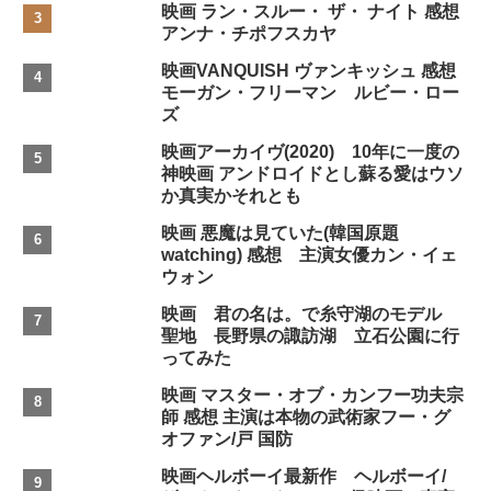
映画 ラン・スルー・ ザ・ ナイト 感想
アンナ・チポフスカヤ
映画VANQUISH ヴァンキッシュ 感想
モーガン・フリーマン ルビー・ロー
ズ
映画アーカイヴ(2020) 10年に一度の
神映画 アンドロイドとし蘇る愛はウソ
か真実かそれとも
映画 悪魔は見ていた(韓国原題
watching) 感想 主演女優カン・イェ
ウォン
映画 君の名は。で糸守湖のモデル
聖地 長野県の諏訪湖 立石公園に行
ってみた
映画 マスター・オブ・カンフー功夫宗
師 感想 主演は本物の武術家フー・グ
オファン/戸 国防
映画ヘルボーイ最新作 ヘルボーイ/