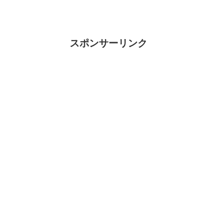
く。昔は冬でもうるおっていたのに。こ
ういうのをつけとくだけで、肌とか全然
違うし、まったく宣...
スポンサーリンク