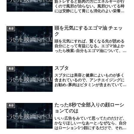
筋トレすると筋肉の方にエネルギーが行
くので風邪が治らない。風邪ひいてる時
には安静にして胃にも消化のよい栄養の
あるもの規則正しい生活が一番。
頭を元気にするエゴマ油 チェッ
美容
ク
頭を元気にすれば、賢くなる先が読める
自分にとって有益になる。エゴマ油よか
ったら検索♪自分もエゴマ油について、勉
強勉強。
スブタ
美容
スブタには美容と健康によいものが多く
含まれているので、アンチエイジングに
お勧め♪豚肉はビタミンが含まれていて玉
ねぎピーマンは血液を綺麗にしてくれお
酢はいわずと知れた健康と美容に最適。
しかもご飯に相性がよく食欲増進、一石
二鳥なのでよければ♪
たった8秒で全部入りの顔ローシ
美容
ョンてのは
いい♪広告をみていて思ってたのだけど、
かなりほしいーなあーと♪なぜなら、自分
はローション1つ顔にするだけで、それ以
外何もしていなくて、正直真冬はかさつ