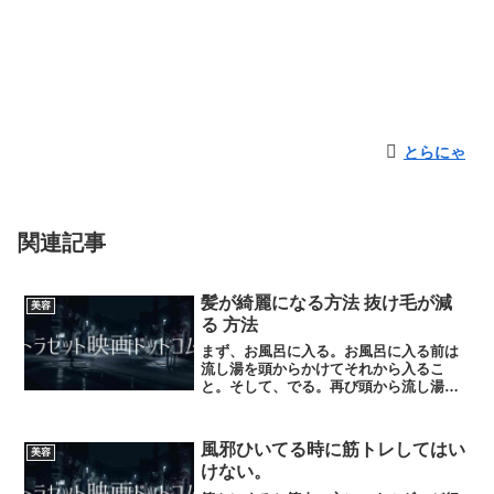
とらにゃ
関連記事
髪が綺麗になる方法 抜け毛が減
美容
る 方法
まず、お風呂に入る。お風呂に入る前は
流し湯を頭からかけてそれから入るこ
と。そして、でる。再び頭から流し湯を
してまず身体を洗う洗顔もして歯も磨き
そして最後に頭を洗う。頭皮の毛穴は既
に開き頭皮の毛穴の脂もキレイにおとせ
風邪ひいてる時に筋トレしてはい
美容
て結果、毛もツヤツヤに健康...
けない。