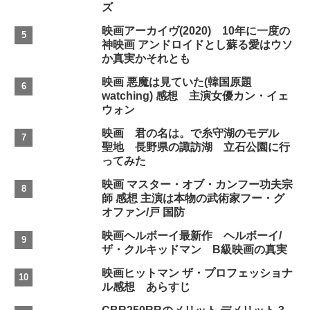
ズ
映画アーカイヴ(2020) 10年に一度の
神映画 アンドロイドとし蘇る愛はウソ
か真実かそれとも
映画 悪魔は見ていた(韓国原題
watching) 感想 主演女優カン・イェ
ウォン
映画 君の名は。で糸守湖のモデル
聖地 長野県の諏訪湖 立石公園に行
ってみた
映画 マスター・オブ・カンフー功夫宗
師 感想 主演は本物の武術家フー・グ
オファン/戸 国防
映画ヘルボーイ最新作 ヘルボーイ/
ザ・クルキッドマン B級映画の真実
映画ヒットマン ザ・プロフェッショナ
ル感想 あらすじ