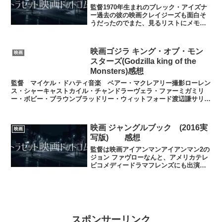
監督1970年生まれのブレック・アイズナ
ー過去の彼の映画クレイジーズも面白そ
うだったのでまた、見るリストにメモ。
主演ヴィン・ディーゼルローズレスリー
イライジャ・ウッドマイケル・ケイン(映
画バットマンでは執事役)ジュリー・エン
映画ゴジラ キング・オブ・モン
映画
ゲルブレヒト感想...
スターズ(Godzilla king of the
Monsters)感想
監督 マイケル・ドハティ音楽 ベアー・マクレアリー撮影ローレン
ス・シャーキャストカイル・チャンドラーヴェラ・ファーミガミリ
ー・ボビー・ブラウンブラッドリー・ウィットフォード渡辺謙サリ
ー・ホーキンスチャールズ・ダンストーマス・ミドルディッチア...
映画 ジャングルブック (2016実
映画
写版) 感想
監督は映画アイアンマンアイアンマン2の
ジョン ファヴローなんと、アメリカテレ
ビコメディードラマフレンズにも出演し
ていたそうで映画アイアンマンでもスタ
ークの運転手役としても出演。ヘビのカ
ー 声優役にスカーレットヨハンソン黒ヒ
ョウの声役にベン ...
スポンサーリンク