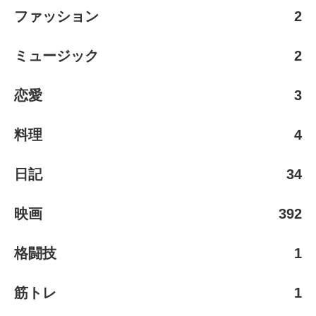
ファッション
2
ミュージック
2
恋愛
3
料理
4
日記
34
映画
392
格闘技
1
筋トレ
1