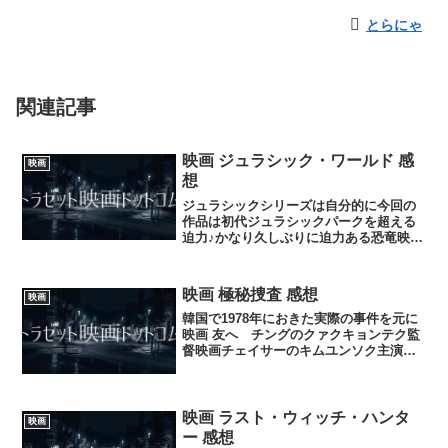
とらにゃ
関連記事
映画 ジュラシック・ワールド 感
映画
想
ジュラシックシリーズは自分的に今回の
作品は初代ジュラシックパークを超える
迫力♪かなり久しぶりに迫力ある恐竜映画
を見た♪ジュラシックワールドを見て間違
いないと断言できる映画。映画館で見れ
た人はかなりの迫力を体感できたと思い
映画 極秘捜査 感想
映画
正直アトラクションに...
韓国で1978年におきた実際の事件を元に
映画 友へ チングのクァクキョンテク監
督映画チェイサーのキムユンソク主演そ
して今回はおとなしめなユ ヘジンやは
りこの人は悪役の方が良い。映画として
は監督や、俳優からしてちょっとおとな
しめな映画になった...
映画 ラスト・ウィッチ・ハンタ
映画
ー 感想