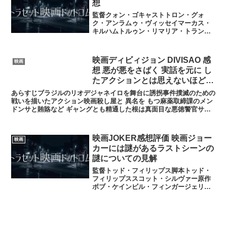
想
監督クォン・ゴキャストトロン・グォ
ク・アンラムゥ・ヴィッセイマーカス・
キルハムトルゥン・リマリア・トランベ
トナム映画のアクションということで最
近、ベトナム映画のアクションが自分の
中で急上昇してきている♪主人公は女性で
映画ディビィジョン DIVISAO 感
映画
格闘はもうひとつなのだが...
想 悪が悪をさばく 実話を元に し
たアクションとは思えないほどの
展開 クオリティの高さ
あらすじブラジルのリオデジャネイロを舞台に誘拐事件撲滅のための
戦いを描いたアクション映画殺し屋と 異名を もつ麻薬取締課のメン
ドンサと賄賂など ギャングとも精通した根は真面目な悪徳警官サン
チアゴとサンチアゴの仲間警官2人が誘拐事件撲滅チーム...
映画JOKER感想評価 映画ジョー
映画
カーには謎があるラストシーンの
謎についての見解
監督トッド・フィリップス脚本トッド・
フィリップススコット・シルヴァー原作
ボブ・ケインビル・フィンガージェリ
ー・ロビンソン制作トッド・フィリップ
スブラッドリー・クーパーエマ・ティリ
ンガー・コスコフ制作総指揮マイケル・
E・ウスランウォルター・ハ...