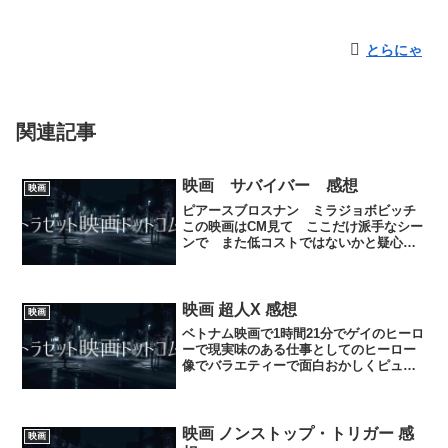
とらにゃ
関連記事
映画 サバイバー 感想
映画
ピアースブロスナン ミラジョボビッチ
この映画はCM見て ここだけ派手なシー
ンで また低コストではないかと疑心暗
鬼になっていたが そんなことはまった
くなく ミラジョボビッチの数々の名作
の一つとして殿堂入りしたのではと 思
うほど よかった作品で...
映画 超人X 感想
映画
ベトナム映画で1時間21分でゲイのヒーロ
ーで現実味のある仕事としてのヒーロー
像でバラエティーで面白おかしくピュア
な感じで見れる作品♪大人も子供も見て素
直に楽しめる感じとなっているのでバラ
エティーヒーロー映画として、おすすめ♪
よかったら♪
映画 ノンストップ・トリガー 感
映画