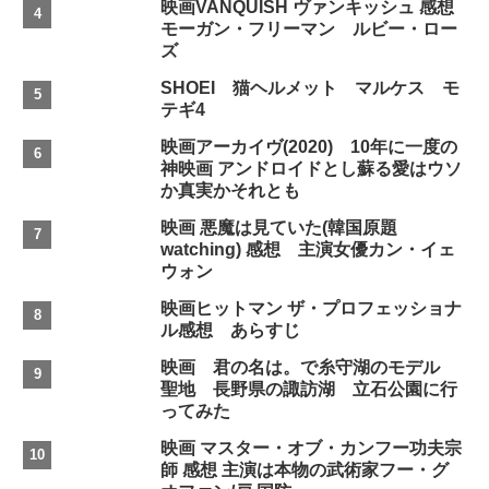
映画VANQUISH ヴァンキッシュ 感想
モーガン・フリーマン ルビー・ロー
ズ
SHOEI 猫ヘルメット マルケス モ
テギ4
映画アーカイヴ(2020) 10年に一度の
神映画 アンドロイドとし蘇る愛はウソ
か真実かそれとも
映画 悪魔は見ていた(韓国原題
watching) 感想 主演女優カン・イェ
ウォン
映画ヒットマン ザ・プロフェッショナ
ル感想 あらすじ
映画 君の名は。で糸守湖のモデル
聖地 長野県の諏訪湖 立石公園に行
ってみた
映画 マスター・オブ・カンフー功夫宗
師 感想 主演は本物の武術家フー・グ