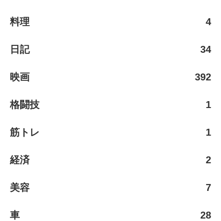
料理
4
日記
34
映画
392
格闘技
1
筋トレ
1
経済
2
美容
7
車
28