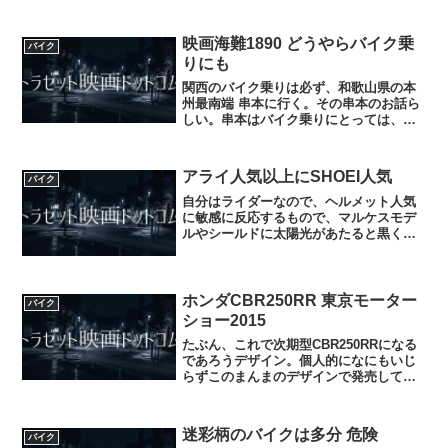
映画海難1890 どうやらバイク乗
バイク
りにも
関西のバイク乗りは必ず、和歌山県の本
州最南端 串本に行く。その串本のお話ら
しい。串本はバイク乗りにとっては、ツ
ーリングスポット、自分も何度かツーリ
ングに行ったり、本州最南端の証明書は
自分ももっているので、よかったら行っ
アライ人気以上にSHOEI人気
バイク
てみては♪
自分はライダーなので、ヘルメット人気
に敏感に反応するもので、マルケスモデ
ルやシールドに太陽光があたると黒くな
り、通常は透明になるシールドを発売し
たりヘルメット内にサングラス的役割を
するシールドを内蔵したモデル、はたま
た軽さに驚くZ7シリーズ...
ホンダCBR250RR 東京モーター
バイク
ショー2015
たぶん、これで次期型CBR250RRになる
であろうデザイン。個人的になにもいじ
らずこのまんまのデザインで発売してほ
しい♪ついでに現在のCBR600RRのデザイ
ンもこの外観のデザインをそのまんま使
用してすぐにでもフルモデルチェンジし
迷彩柄のバイクは多分 危険
バイク
て発売して...