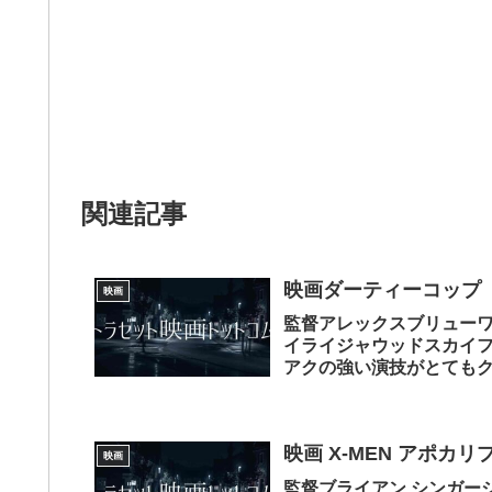
関連記事
映画ダーティーコップ
映画
監督アレックスブリュー
イライジャウッドスカイ
アクの強い演技がとても
を凄く味わえる作品...
映画 X-MEN アポカリ
映画
監督ブライアン シンガー