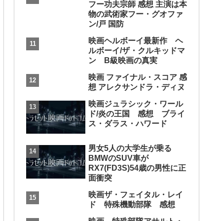
フー功夫宗師 感想 主演は本
物の武術家フー・グオファ
ン/戸 国防
映画ヘルボーイ最新作 ヘ
ルボーイ/ザ・クルキッドマ
ン B級映画の真実
映画 ファイナル・スコア 感
想 アレクサンドラ・ディヌ
映画ジュラシック・ワール
ド/炎の王国 感想 ブライ
ス・ダラス・ハワード
男女5人の大学生が乗る
BMWのSUV車が
RX7(FD3S)54歳の男性に正
面衝突
映画ザ・フェイタル・レイ
ド 特殊機動部隊 感想