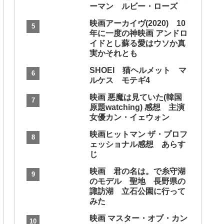
ーマン ルビー・ローズ
映画アーカイヴ(2020) 10
年に一度の神映画 アンドロ
イドとし蘇る愛はウソか真
実かそれとも
SHOEI 猫ヘルメット マ
ルケス モテギ4
映画 悪魔は見ていた(韓国
原題watching) 感想 主演
女優カン・イェウォン
映画ヒットマン ザ・プロフ
ェッショナル感想 あらす
じ
映画 君の名は。で糸守湖
のモデル 聖地 長野県の
諏訪湖 立石公園に行って
みた
映画 マスター・オブ・カン