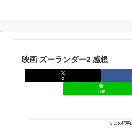
映画 ズーランダー2 感想
X
LINE
この記事