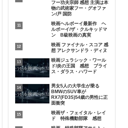
フー功夫宗師 感想 主演は本
物の武術家フー・グオファ
ン/戸 国防
映画ヘルボーイ最新作 ヘ
ルボーイ/ザ・クルキッドマ
ン B級映画の真実
映画 ファイナル・スコア 感
想 アレクサンドラ・ディヌ
映画ジュラシック・ワール
ド/炎の王国 感想 ブライ
ス・ダラス・ハワード
男女5人の大学生が乗る
BMWのSUV車が
RX7(FD3S)54歳の男性に正
面衝突
映画ザ・フェイタル・レイ
ド 特殊機動部隊 感想