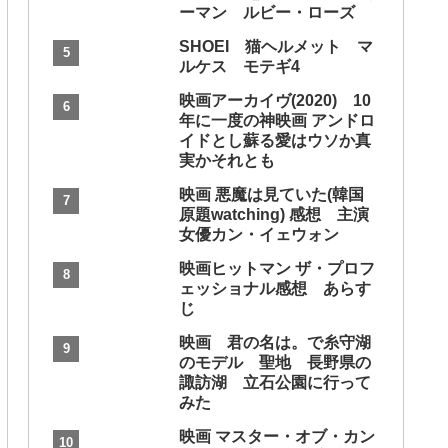
ーマン ルビー・ローズ
SHOEI 猫ヘルメット マ
ルケス モテギ4
映画アーカイヴ(2020) 10
年に一度の神映画 アンドロ
イドとし蘇る愛はウソか真
実かそれとも
映画 悪魔は見ていた(韓国
原題watching) 感想 主演
女優カン・イェウォン
映画ヒットマン ザ・プロフ
ェッショナル感想 あらす
じ
映画 君の名は。で糸守湖
のモデル 聖地 長野県の
諏訪湖 立石公園に行って
みた
映画 マスター・オブ・カン