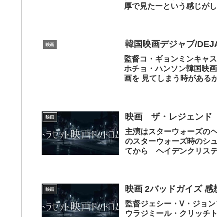
厚で見たーという感じがし
今回は...
韓国映画デジャブ/DEJA
映画
監督コ・ギョンミンキャス
ホチョ・ハンソン韓国映画
画を 見てしまう時がある
だけでク...
映画 ザ・レジェンド
映画
主演はスターウォーズの
のスターウォーズ時のシ
てから ヘイデンクリス
っくらとしてていた...
映画 2バッドガイズ 感
映画
監督ジェシー・V・ジョ
ウラジミール・クリッチ