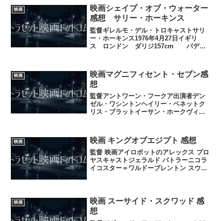
は大満足でヒップホップな要素とスペー
映画シェイプ・オブ・ウォーター
映画
スアクション...
感想 サリー・ホーキンス
監督ギレルモ・デル・トロキャストサリ
ー・ホーキンス1976年4月27日イギリ
ス ロンドン ダリジ157cm パディ
ントン2マイケル・シャノンリチャード・
ジェンキンスダグ・ジョーンズマイケ
ル・スタールバーグオクタヴィア・レノ
映画マグニフィセント・セブン感
映画
ラ・スペンサーロ...
想
監督アントワーン・フークア出演者デン
ゼル・ワシントンヘイリー・ベネットク
リス・ブラットイーサン・ホークヴィン
セント・ドノフリオイ・ビョンホンピー
ター・サースガードマヌエル・ガルシア
＝ルルフォマーティン・センズメアー監
映画 キングオブエジプト 感想
映画
督はリプレイスメント・キ...
監督 映画アイロボットのアレックス プロ
ヤスキャストジェラルド バトラーニコラ
イコスター＝ワルドーブレントン スウェ
イツコートニー イートンエロディ ユンさ
すが映画アイロボットの監督素晴らしい♪
まさに数ある大ヒット映画の一本として
家にBlu...
映画 スーサイド・スクワッド 感
映画
想