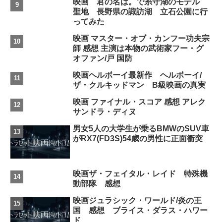
映画 君の名は。で糸守湖のモデル
聖地 長野県の諏訪湖 立石公園に行
ってみた
映画 マスター・オブ・カンフー功夫宗
師 感想 主演は本物の武術家フー・グ
オファン/戸 国防
映画ヘルボーイ最新作 ヘルボーイ/
ザ・クルキッドマン B級映画の真実
映画 ファイナル・スコア 感想 アレク
サンドラ・ディヌ
男女5人の大学生が乗るBMWのSUV車
がRX7(FD3S)54歳の男性に正面衝突
映画ザ・フェイタル・レイド 特殊機
動部隊 感想
映画ジュラシック・ワールド/炎の王
国 感想 ブライス・ダラス・ハワー
ド