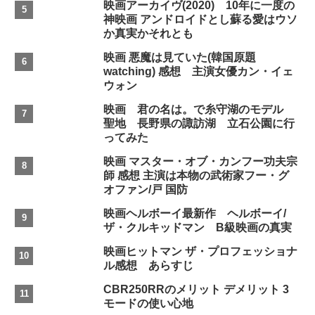
映画アーカイヴ(2020) 10年に一度の
神映画 アンドロイドとし蘇る愛はウソ
か真実かそれとも
映画 悪魔は見ていた(韓国原題
watching) 感想 主演女優カン・イェ
ウォン
映画 君の名は。で糸守湖のモデル
聖地 長野県の諏訪湖 立石公園に行
ってみた
映画 マスター・オブ・カンフー功夫宗
師 感想 主演は本物の武術家フー・グ
オファン/戸 国防
映画ヘルボーイ最新作 ヘルボーイ/
ザ・クルキッドマン B級映画の真実
映画ヒットマン ザ・プロフェッショナ
ル感想 あらすじ
CBR250RRのメリット デメリット 3
モードの使い心地