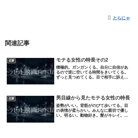
とらにゃ
関連記事
モテる女性の特長その2
恋愛
積極的。ガンガンくる。自分に自信があ
るので逆に空いてる時間をきいてくる。
ずっと見つめてくる。目で相手に訴えて
くる。すごいアプローチをかけてくる。
アクセス数よければ、また書くので♪
男目線から見たモテる女性の特長
恋愛
姿勢がいい。背筋がのびて歩いてる。目
の表情が柔らかい。みんなに親切で優し
い。明るい。動物好き。髪がキレイ。ア
クセス数よければ、また続編書くので、
よければ♪