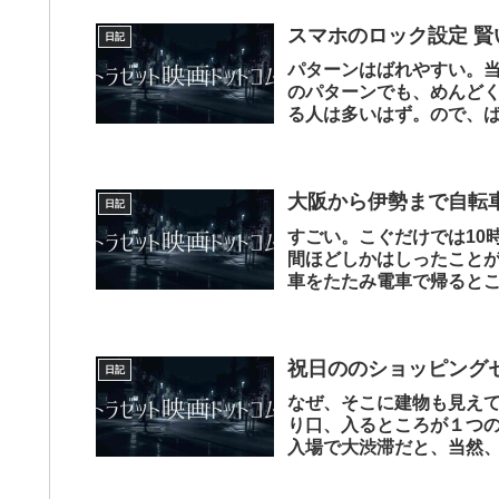
スマホのロック設定 賢
日記
パターンはばれやすい。当
のパターンでも、めんど
る人は多いはず。ので、
番セキュリティと...
大阪から伊勢まで自転車
日記
すごい。こぐだけでは10
間ほどしかはしったこと
車をたたみ電車で帰ると
よれば相当行動...
祝日ののショッピング
日記
なぜ、そこに建物も見え
り口、入るところが１つ
入場で大渋滞だと、当然
のが売れる回転率も...