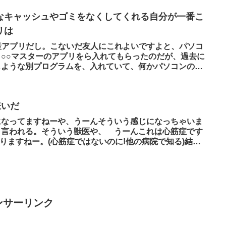
なキャッシュやゴミをなくしてくれる自分が一番こ
リは
国産アプリだし。こないだ友人にこれよいですよと、パソコ
○○マスターのアプリをら入れてもらったのだが、過去に
じような別プログラムを、入れていて、何かパソコンの動
嫌いだ
になってますねーや、うーんそういう感じになっちゃいま
く言われる。そういう獣医や、 うーんこれは心筋症です
かりますねー。(心筋症ではないのに!他の病院で知る)結果
ンサーリンク