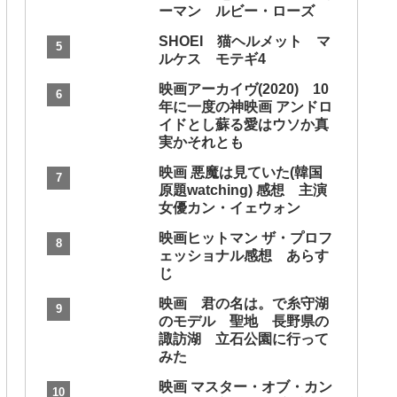
ーマン ルビー・ローズ
SHOEI 猫ヘルメット マ
ルケス モテギ4
映画アーカイヴ(2020) 10
年に一度の神映画 アンドロ
イドとし蘇る愛はウソか真
実かそれとも
映画 悪魔は見ていた(韓国
原題watching) 感想 主演
女優カン・イェウォン
映画ヒットマン ザ・プロフ
ェッショナル感想 あらす
じ
映画 君の名は。で糸守湖
のモデル 聖地 長野県の
諏訪湖 立石公園に行って
みた
映画 マスター・オブ・カン