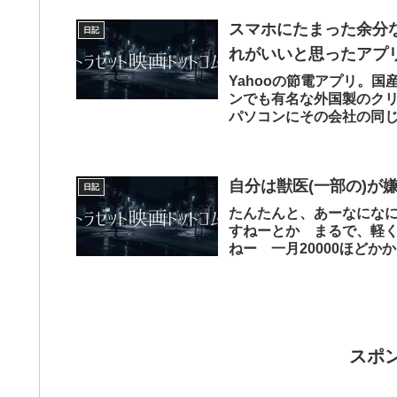
スマホにたまった余分
日記
れがいいと思ったアプ
Yahooの節電アプリ。
ンでも有名な外国製のクリ
パソコンにその会社の同
作が不安定に...
自分は獣医(一部の)が
日記
たんたんと、あーなにな
すねーとか まるで、軽
ねー 一月20000ほどか
薬のせいで...
スポ