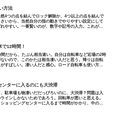
い方法
然4つの点を結んでロック解除か、4つ以上の点を結んで
くさいから、当然自分の指の動きでやりやすい設定にして
ばれやすい。一番賢いのが、数字や記号の入力。これが一
で12時間！
時間だから、たぶん相当速い。自分は自転車など近場の2時
がないので、このかたは相当凄い人だと思う。帰りは自転
こがすばしい。凄い人だと感心。ロード自転車も使い方に
センターに入るのにも大渋滞
て、駐車場も物凄いだだっぴろいのに、大渋滞？問題は入
のラインしかないためであろう。回転率が悪いと思える。
、ショッピングセンターに入るまで時間がかかり、中のも