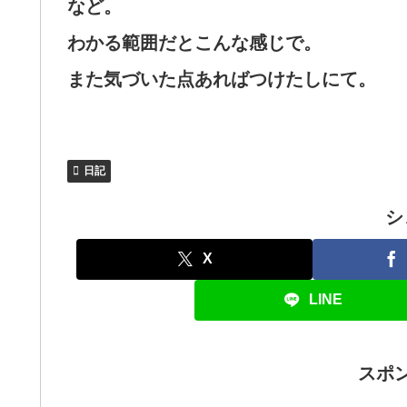
など。
わかる範囲だとこんな感じで。
また気づいた点あればつけたしにて。
日記
シ
X
LINE
スポ