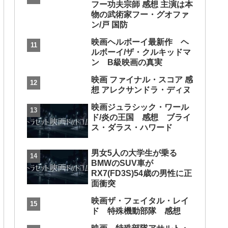
フー功夫宗師 感想 主演は本
物の武術家フー・グオファ
ン/戸 国防
映画ヘルボーイ最新作 ヘ
ルボーイ/ザ・クルキッドマ
ン B級映画の真実
映画 ファイナル・スコア 感
想 アレクサンドラ・ディヌ
映画ジュラシック・ワール
ド/炎の王国 感想 ブライ
ス・ダラス・ハワード
男女5人の大学生が乗る
BMWのSUV車が
RX7(FD3S)54歳の男性に正
面衝突
映画ザ・フェイタル・レイ
ド 特殊機動部隊 感想