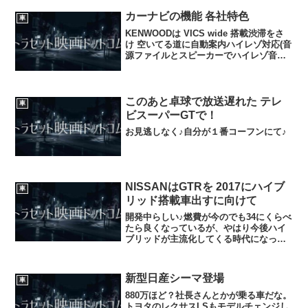
ようなデザインを基調としている。今
カーナビの機能 各社特色
車
後、セダンで人気...
KENWOODは VICS wide 搭載渋滞をさ
け 空いてる道に自動案内ハイレゾ対応(音
源ファイルとスピーカーでハイレゾ音源
再生)地デジやCD/DVDなどの非ハイレゾ
音源でも高音質に。パイオニアのカロッ
ツェリアは音楽配信サービス対応膨大
な...
このあと卓球で放送遅れた テレ
車
ビスーパーGTで！
お見逃しなく♪自分が１番コーフンにて♪
NISSANはGTRを 2017にハイブ
車
リッド搭載車出すに向けて
開発中らしい♪燃費が今のでも34にくらべ
たら良くなっているが、やはり今後ハイ
ブリッドが主流化してくる時代になって
きたので、やはり、GTRハイブリッド出
す♪2017年に発売？詳しくは調べてもらえ
れば♪GTR欲しいなあー。パンクしても走
新型日産シーマ登場
車
るランフ...
880万ほど？社長さんとかが乗る車だな。
トヨタのレクサスLSもモデルチェンジし