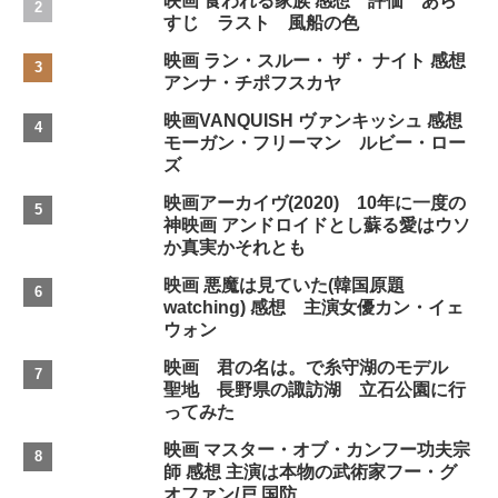
映画 食われる家族 感想 評価 あら
すじ ラスト 風船の色
映画 ラン・スルー・ ザ・ ナイト 感想
アンナ・チポフスカヤ
映画VANQUISH ヴァンキッシュ 感想
モーガン・フリーマン ルビー・ロー
ズ
映画アーカイヴ(2020) 10年に一度の
神映画 アンドロイドとし蘇る愛はウソ
か真実かそれとも
映画 悪魔は見ていた(韓国原題
watching) 感想 主演女優カン・イェ
ウォン
映画 君の名は。で糸守湖のモデル
聖地 長野県の諏訪湖 立石公園に行
ってみた
映画 マスター・オブ・カンフー功夫宗
師 感想 主演は本物の武術家フー・グ
オファン/戸 国防