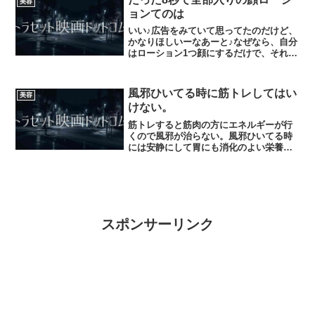
美容
ョンてのは
いい♪広告をみていて思ってたのだけど、
かなりほしいーなあーと♪なぜなら、自分
はローション1つ顔にするだけで、それ以
外何もしていなくて、正直真冬はかさつ
く。昔は冬でもうるおっていたのに。こ
ういうのをつけとくだけで、肌とか全然
風邪ひいてる時に筋トレしてはい
美容
違うし、まったく宣...
けない。
筋トレすると筋肉の方にエネルギーが行
くので風邪が治らない。風邪ひいてる時
には安静にして胃にも消化のよい栄養の
あるもの規則正しい生活が一番。
スポンサーリンク