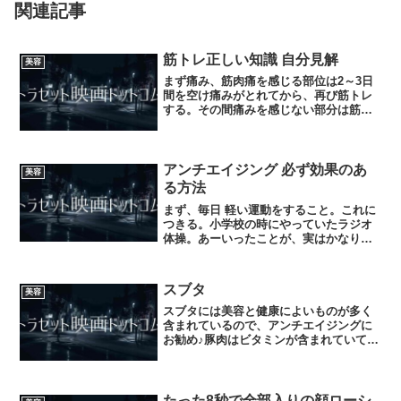
関連記事
筋トレ正しい知識 自分見解
美容
まず痛み、筋肉痛を感じる部位は2～3日
間を空け痛みがとれてから、再び筋トレ
する。その間痛みを感じない部分は筋ト
レしてもいいが、痛みを感じるところを
筋トレすると、故障するので、痛みを感
じている時、その部位は休ませること。
でないと物凄い激痛が、...
アンチエイジング 必ず効果のあ
美容
る方法
まず、毎日 軽い運動をすること。これに
つきる。小学校の時にやっていたラジオ
体操。あーいったことが、実はかなり身
体にとってつくづく良いことをしらしめ
させられる。身体を毎日、全体的に動か
せば血液の循環が身体中をめぐり、結
スブタ
美容
果、健康で美容にもよく、...
スブタには美容と健康によいものが多く
含まれているので、アンチエイジングに
お勧め♪豚肉はビタミンが含まれていて玉
ねぎピーマンは血液を綺麗にしてくれお
酢はいわずと知れた健康と美容に最適。
しかもご飯に相性がよく食欲増進、一石
二鳥なのでよければ♪
たった8秒で全部入りの顔ローシ