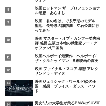
ウォン
映画ヒットマン ザ・プロフェッショナ
ル感想 あらすじ
映画 君の名は。で糸守湖のモデル
聖地 長野県の諏訪湖 立石公園に行
ってみた
映画 マスター・オブ・カンフー功夫宗
師 感想 主演は本物の武術家フー・グ
オファン/戸 国防
映画ヘルボーイ最新作 ヘルボーイ/
ザ・クルキッドマン B級映画の真実
映画 ファイナル・スコア 感想 アレク
サンドラ・ディヌ
映画ジュラシック・ワールド/炎の王
国 感想 ブライス・ダラス・ハワー
ド
男女5人の大学生が乗るBMWのSUV車