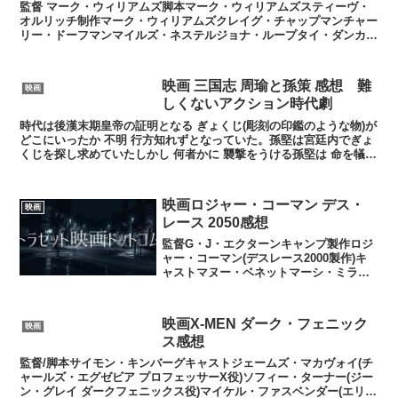
ース・ウィルスの息子役を演じた
監督 マーク・ウィリアムズ脚本マーク・ウィリアムズスティーヴ・
ジェイ・コートニー
オルリッチ制作マーク・ウィリアムズクレイグ・チャップマンチャー
リー・ドーフマンマイルズ・ネステルジョナ・ループタイ・ダンカン
制作総指揮リサ・ウィルソンジェイ・テイラーマシュー・シ...
映画 三国志 周瑜と孫策 感想 難
映画
しくないアクション時代劇
時代は後漢末期皇帝の証明となる ぎょくじ(彫刻の印鑑のような物)が
どこにいったか 不明 行方知れずとなっていた。孫堅は宮廷内でぎょ
くじを探し求めていたしかし 何者かに 襲撃をうける孫堅は 命を犠牲
にして息子 孫策に
映画ロジャー・コーマン デス・
映画
レース 2050感想
監督G・J・エクターンキャンプ製作ロジ
ャー・コーマン(デスレース2000製作)キ
ャストマヌー・ベネットマーシ・ミラー
マルコム・マクダウェルアネッサ・ラム
ジーバート・グリンステッドヤンシー・
バトラースピルバーグなど数多くの監督
映画X-MEN ダーク・フェニック
映画
を育てたロジャー...
ス感想
監督/脚本サイモン・キンバーグキャストジェームズ・マカヴォイ(チ
ャールズ・エグゼビア プロフェッサーX役)ソフィー・ターナー(ジー
ン・グレイ ダークフェニックス役)マイケル・ファスベンダー(エリッ