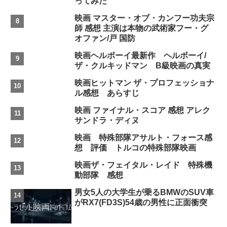
ってみた
映画 マスター・オブ・カンフー功夫宗
師 感想 主演は本物の武術家フー・グ
オファン/戸 国防
映画ヘルボーイ最新作 ヘルボーイ/
ザ・クルキッドマン B級映画の真実
映画ヒットマン ザ・プロフェッショナ
ル感想 あらすじ
映画 ファイナル・スコア 感想 アレク
サンドラ・ディヌ
映画 特殊部隊アサルト・フォース感
想 評価 トルコの特殊部隊映画
映画ザ・フェイタル・レイド 特殊機
動部隊 感想
男女5人の大学生が乗るBMWのSUV車
がRX7(FD3S)54歳の男性に正面衝突