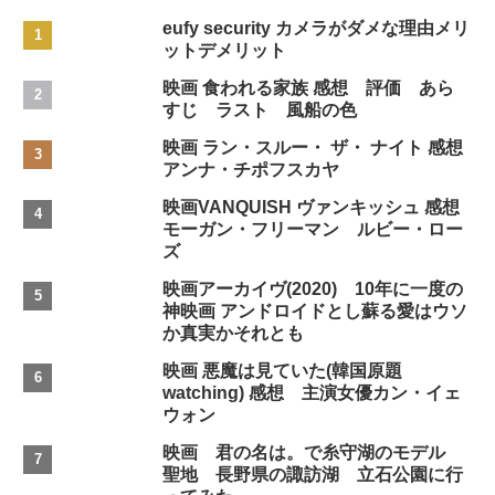
eufy security カメラがダメな理由メリ
ットデメリット
映画 食われる家族 感想 評価 あら
すじ ラスト 風船の色
映画 ラン・スルー・ ザ・ ナイト 感想
アンナ・チポフスカヤ
映画VANQUISH ヴァンキッシュ 感想
モーガン・フリーマン ルビー・ロー
ズ
映画アーカイヴ(2020) 10年に一度の
神映画 アンドロイドとし蘇る愛はウソ
か真実かそれとも
映画 悪魔は見ていた(韓国原題
watching) 感想 主演女優カン・イェ
ウォン
映画 君の名は。で糸守湖のモデル
聖地 長野県の諏訪湖 立石公園に行