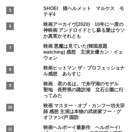
SHOEI 猫ヘルメット マルケス モ
テギ4
映画アーカイヴ(2020) 10年に一度の
神映画 アンドロイドとし蘇る愛はウソ
か真実かそれとも
映画 悪魔は見ていた(韓国原題
watching) 感想 主演女優カン・イェ
ウォン
映画ヒットマン ザ・プロフェッショナ
ル感想 あらすじ
映画 君の名は。で糸守湖のモデル
聖地 長野県の諏訪湖 立石公園に行
ってみた
映画 マスター・オブ・カンフー功夫宗
師 感想 主演は本物の武術家フー・グ
オファン/戸 国防
映画ヘルボーイ最新作 ヘルボーイ/