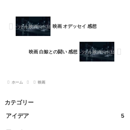
映画 オデッセイ 感想
映画 白鯨との闘い 感想
ホーム
映画
カテゴリー
アイデア
5