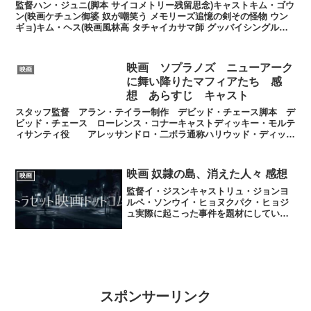
監督ハン・ジュニ(脚本 サイコメトリー残留思念)キャストキム・ゴウ
ン(映画ケチュン御婆 奴が嘲笑う メモリーズ追憶の剣その怪物 ウン
ギョ)キム・ヘス(映画風林高 タチャイカサマ師 グッバイシングル観
相師 10人の泥棒たち 赤い靴 ドクターK...
映画 ソプラノズ ニューアーク
映画
に舞い降りたマフィアたち 感
想 あらすじ キャスト
スタッフ監督 アラン・テイラー制作 デビッド・チェース脚本 デ
ビッド・チェース ローレンス・コナーキャストディッキー・モルテ
ィサンティ役 アレッサンドロ・二ボラ通称ハリウッド・ディック
役/モルティサンティ/サルバトーレ・サリー・モルティサ...
映画 奴隷の島、消えた人々 感想
映画
監督イ・ジスンキャストリュ・ジョンヨ
ルペ・ソンウイ・ヒョヌクパク・ヒョジ
ュ実際に起こった事件を題材にしている
映画らしくしかし、後半まで永遠と進展
もなく低コストな作品感を かなり感じて
しまう。映画ブレアウイッチプロジェク
トや映画クローバーフィ...
スポンサーリンク