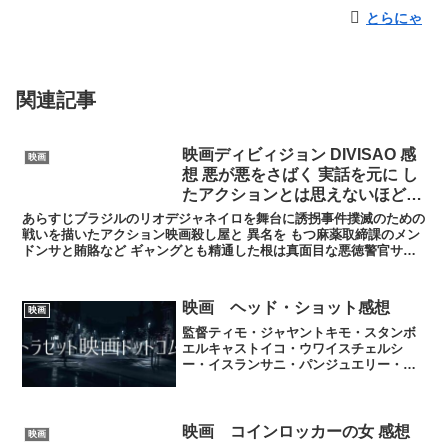
とらにゃ
関連記事
映画ディビィジョン DIVISAO 感
映画
想 悪が悪をさばく 実話を元に し
たアクションとは思えないほどの
展開 クオリティの高さ
あらすじブラジルのリオデジャネイロを舞台に誘拐事件撲滅のための
戦いを描いたアクション映画殺し屋と 異名を もつ麻薬取締課のメン
ドンサと賄賂など ギャングとも精通した根は真面目な悪徳警官サン
チアゴとサンチアゴの仲間警官2人が誘拐事件撲滅チーム...
映画 ヘッド・ショット感想
映画
監督ティモ・ジャヤントキモ・スタンボ
エルキャストイコ・ウワイスチェルシ
ー・イスランサニ・パンジュエリー・エ
ステル後藤洋央記映画ザ・レイドシリー
ズスター・ウォーズ フォースの覚醒にも
出演したもはやインドネシアアクション
映画の立役者イコ・ウワイ...
映画 コインロッカーの女 感想
映画